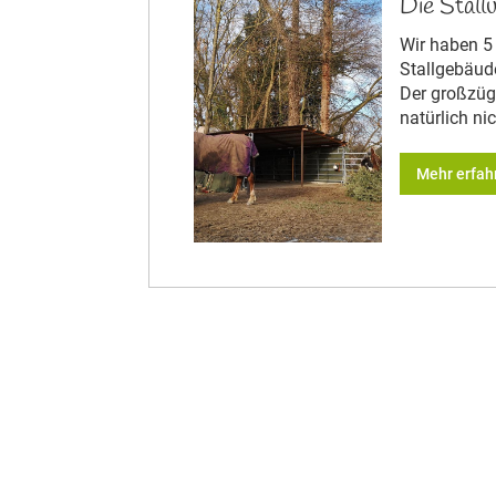
Die Stall
Wir haben 5
Stallgebäud
Der großzüg
natürlich nic
Mehr erfah
Tiere vo
Im Betrieb l
diverse Hüh
unser Hofhun
Shepherd n