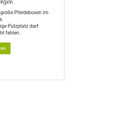
ungen
 große Pferdeboxen im
e.
ige Putzplatz darf
ht fehlen.
ren
m Hof
eben ca. 30 Rinder,
ner, meine 5 Pferde und
d, ein Australien
amens Pepe.